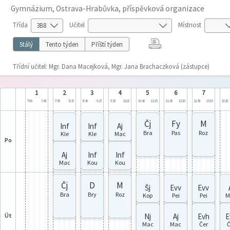
Gymnázium, Ostrava-Hrabůvka, příspěvková organizace
Třída
Učitel
Místnost
Stálý
Tento týden
Příští týden
Třídní učitel: Mgr. Dana Macejková, Mgr. Jana Brachaczková (zástupce)
1
2
3
4
5
6
7
7:00
7:45
7:50
8:35
8:40
9:25
9:35
10:20
10:40
11:25
11:35
12:20
12:30
13:15
13:20
Čj
Fy
M
Inf
Inf
Aj
Bra
Pas
Roz
Kle
Kle
Mac
po
Aj
Inf
Inf
Mac
Kou
Kou
Čj
D
M
Šj
Evv
Evv
Bra
Bry
Roz
Kop
Pei
Pei
M
út
Nj
Aj
Evh
E
Mac
Mac
Čer
Č