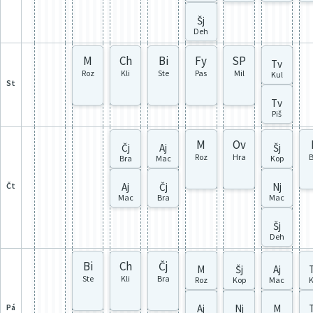
Šj
Deh
M
Ch
Bi
Fy
SP
Tv
Roz
Kli
Ste
Pas
Mil
Kul
st
Tv
Piš
M
Ov
Čj
Aj
Šj
Roz
Hra
B
Bra
Mac
Kop
čt
Aj
Čj
Nj
Mac
Bra
Mac
Šj
Deh
Bi
Ch
Čj
M
Šj
Aj
Ste
Kli
Bra
Roz
Kop
Mac
K
pá
Aj
Nj
M