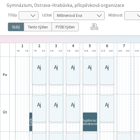
Gymnázium, Ostrava-Hrabůvka, příspěvková organizace
Třída
Učitel
Místnost
Stálý
Tento týden
Příští týden
1
2
3
4
5
6
7
7:00
7:45
7:50
8:35
8:40
9:25
9:35
10:20
10:40
11:25
11:35
12:20
12:30
13:15
13:20
Aj
Aj
Aj
Aj
Aj
po
Aj
Aj
Aj
Aj
út
Suplovací
DpřA
pohotovost