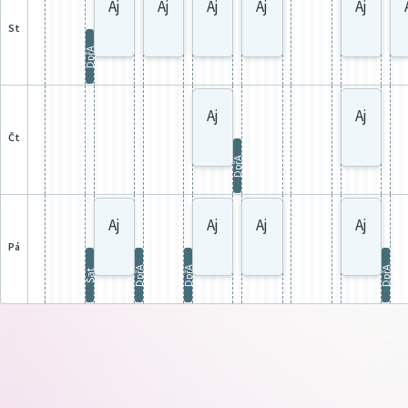
Aj
Aj
Aj
Aj
Aj
st
DpřA
Aj
Aj
čt
DpřA
Aj
Aj
Aj
Aj
pá
DpřA
DpřA
DpřA
Šat